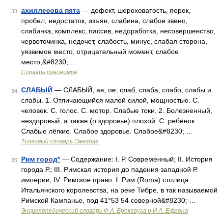
ахиллесова пята
— дефект, шероховатость, порок,
33
пробел, недостаток, изъян, слабина, слабое звено,
слабинка, комплекс, пассив, недоработка, несовершенство,
червоточинка, недочет, слабость, минус, слабая сторона,
уязвимое место, отрицательный момент, слабое
место,&#8230; …
Словарь синонимов
СЛАБЫЙ
— СЛАБЫЙ, ая, ое; слаб, слаба, слабо, слабы и
34
слабы. 1. Отличающийся малой силой, мощностью. С.
человек. С. голос. С. мотор. Слабые токи. 2. Болезненный,
нездоровый, а также (о здоровье) плохой. С. ребёнок.
Слабые лёгкие. Слабое здоровье. Слабое&#8230; …
Толковый словарь Ожегова
Рим город*
— Содержание: I. Р. Современный; II. История
35
города Р.; III. Римская история до падения западной Р.
империи; IV. Римское право. I. Рим (Roma) столица
Итальянского королевства, на реке Тибре, в так называемой
Римской Кампанье, под 41°53 54 северной&#8230; …
Энциклопедический словарь Ф.А. Брокгауза и И.А. Ефрона