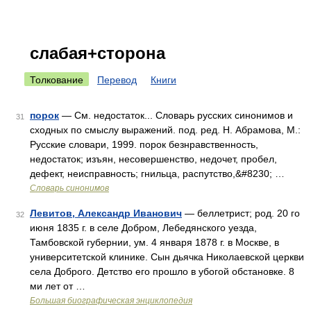
слабая+сторона
Толкование
Перевод
Книги
порок
— См. недостаток... Словарь русских синонимов и
31
сходных по смыслу выражений. под. ред. Н. Абрамова, М.:
Русские словари, 1999. порок безнравственность,
недостаток; изъян, несовершенство, недочет, пробел,
дефект, неисправность; гнильца, распутство,&#8230; …
Словарь синонимов
Левитов, Александр Иванович
— беллетрист; род. 20 го
32
июня 1835 г. в селе Добром, Лебедянского уезда,
Тамбовской губернии, ум. 4 января 1878 г. в Москве, в
университетской клинике. Сын дьячка Николаевской церкви
села Доброго. Детство его прошло в убогой обстановке. 8
ми лет от …
Большая биографическая энциклопедия