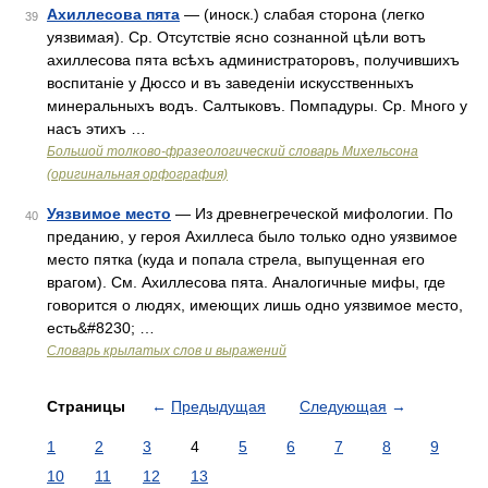
Ахиллесова пята
— (иноск.) слабая сторона (легко
39
уязвимая). Ср. Отсутствіе ясно сознанной цѣли вотъ
ахиллесова пята всѣхъ администраторовъ, получившихъ
воспитаніе у Дюссо и въ заведеніи искусственныхъ
минеральныхъ водъ. Салтыковъ. Помпадуры. Ср. Много у
насъ этихъ …
Большой толково-фразеологический словарь Михельсона
(оригинальная орфография)
Уязвимое место
— Из древнегреческой мифологии. По
40
преданию, у героя Ахиллеса было только одно уязвимое
место пятка (куда и попала стрела, выпущенная его
врагом). См. Ахиллесова пята. Аналогичные мифы, где
говорится о людях, имеющих лишь одно уязвимое место,
есть&#8230; …
Словарь крылатых слов и выражений
Страницы
←
Предыдущая
Следующая
→
1
2
3
4
5
6
7
8
9
10
11
12
13