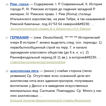
Рим, город
— Содержание: I. Р. Современный; II. История
36
города Р.; III. Римская история до падения западной Р.
империи; IV. Римское право. I. Рим (Roma) столица
Итальянского королевства, на реке Тибре, в так называемой
Римской Кампанье, под 41°53 54 северной&#8230; …
Энциклопедический словарь Ф.А. Брокгауза и И.А. Ефрона
ГЕРМАНИЯ
— (нем. Deutschland). *** *** *** Исторический
37
очерк В истории Г. можно выделить след. осн. периоды: 1)
первобытнообщинный строй на терр. Г. и начало
зарождения классового общества (до 6 в. н. э.). 2)
Раннефеодальный период (6 11 вв.), в котором&#8230; …
Советская историческая энциклопедия
ахиллесова пята
— (иноск.) слабая сторона (легко
38
уязвимая) Ср. Отсутствие ясно сознанной цели вот
ахиллесова пята всех администраторов, получивших
воспитание у Дюссо и в заведении искусственных
минеральных вод. Салтыков. Помпадуры. Ср. Много у нас
этих ахиллесовых …
Большой толково-фразеологический словарь Михельсона